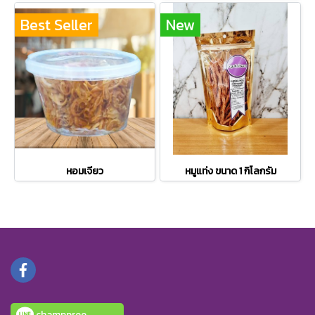
Best Seller
New
หอมเจียว
หมูแท่ง ขนาด 1 กิโลกรัม
champpree