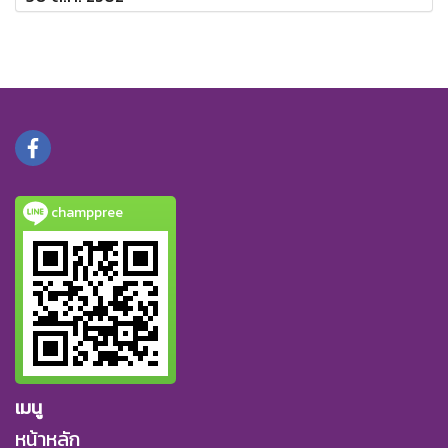
champpree
เมนู
หน้าหลัก